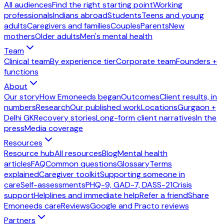
All audiences
Find the right starting point
Working
professionals
Indians abroad
Students
Teens and young
adults
Caregivers and families
Couples
Parents
New
mothers
Older adults
Men's mental health
Team
Clinical team
By experience tier
Corporate team
Founders +
functions
About
Our story
How Emoneeds began
Outcomes
Client results, in
numbers
Research
Our published work
Locations
Gurgaon +
Delhi GK
Recovery stories
Long-form client narratives
In the
press
Media coverage
Resources
Resource hub
All resources
Blog
Mental health
articles
FAQ
Common questions
Glossary
Terms
explained
Caregiver toolkit
Supporting someone in
care
Self-assessments
PHQ-9, GAD-7, DASS-21
Crisis
support
Helplines and immediate help
Refer a friend
Share
Emoneeds care
Reviews
Google and Practo reviews
Partners