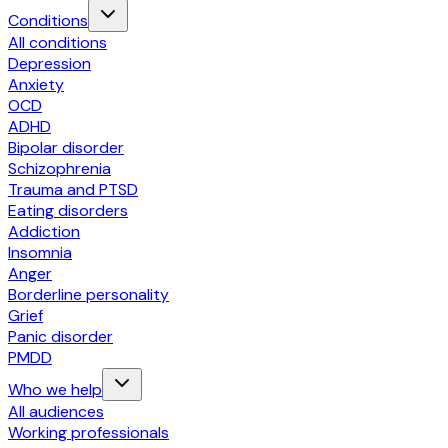
Conditions
All conditions
Depression
Anxiety
OCD
ADHD
Bipolar disorder
Schizophrenia
Trauma and PTSD
Eating disorders
Addiction
Insomnia
Anger
Borderline personality
Grief
Panic disorder
PMDD
Who we help
All audiences
Working professionals