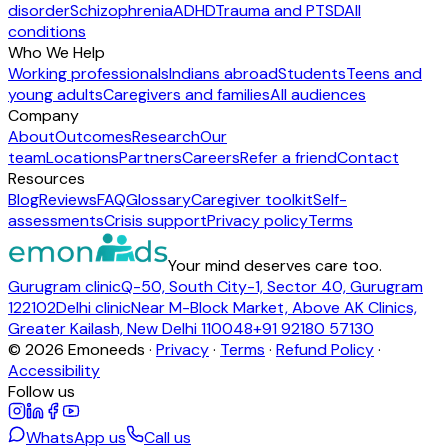
disorder
Schizophrenia
ADHD
Trauma and PTSD
All
conditions
Who We Help
Working professionals
Indians abroad
Students
Teens and
young adults
Caregivers and families
All audiences
Company
About
Outcomes
Research
Our
team
Locations
Partners
Careers
Refer a friend
Contact
Resources
Blog
Reviews
FAQ
Glossary
Caregiver toolkit
Self-
assessments
Crisis support
Privacy policy
Terms
Your mind deserves care too.
Gurugram clinic
Q-50, South City-1, Sector 40, Gurugram
122102
Delhi clinic
Near M-Block Market, Above AK Clinics,
Greater Kailash, New Delhi 110048
+91 92180 57130
©
2026
Emoneeds ·
Privacy
·
Terms
·
Refund Policy
·
Accessibility
Follow us
WhatsApp us
Call us