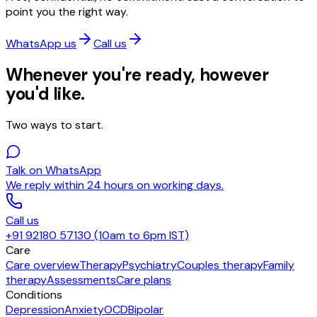
point you the right way.
WhatsApp us
Call us
Whenever you're ready, however
you'd like.
Two ways to start.
Talk on WhatsApp
We reply within 24 hours on working days.
Call us
+91 92180 57130 (10am to 6pm IST)
Care
Care overview
Therapy
Psychiatry
Couples therapy
Family
therapy
Assessments
Care plans
Conditions
Depression
Anxiety
OCD
Bipolar