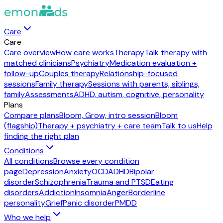
Care
Care
Care overview
How care works
Therapy
Talk therapy with
matched clinicians
Psychiatry
Medication evaluation +
follow-up
Couples therapy
Relationship-focused
sessions
Family therapy
Sessions with parents, siblings,
family
Assessments
ADHD, autism, cognitive, personality
Plans
Compare plans
Bloom, Grow, intro session
Bloom
(flagship)
Therapy + psychiatry + care team
Talk to us
Help
finding the right plan
Conditions
All conditions
Browse every condition
page
Depression
Anxiety
OCD
ADHD
Bipolar
disorder
Schizophrenia
Trauma and PTSD
Eating
disorders
Addiction
Insomnia
Anger
Borderline
personality
Grief
Panic disorder
PMDD
Who we help