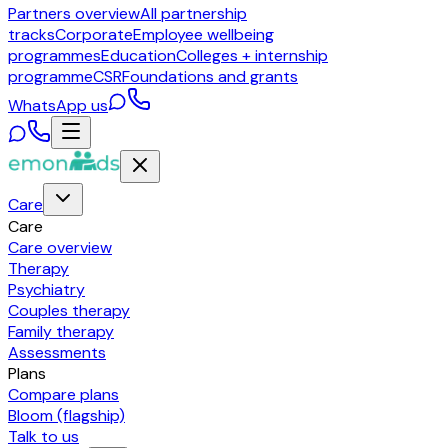
Partners overview
All partnership
tracks
Corporate
Employee wellbeing
programmes
Education
Colleges + internship
programme
CSR
Foundations and grants
WhatsApp us
Care
Care
Care overview
Therapy
Psychiatry
Couples therapy
Family therapy
Assessments
Plans
Compare plans
Bloom (flagship)
Talk to us