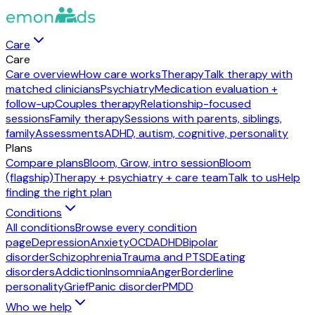
Care
Care
Care overview
How care works
Therapy
Talk therapy with
matched clinicians
Psychiatry
Medication evaluation +
follow-up
Couples therapy
Relationship-focused
sessions
Family therapy
Sessions with parents, siblings,
family
Assessments
ADHD, autism, cognitive, personality
Plans
Compare plans
Bloom, Grow, intro session
Bloom
(flagship)
Therapy + psychiatry + care team
Talk to us
Help
finding the right plan
Conditions
All conditions
Browse every condition
page
Depression
Anxiety
OCD
ADHD
Bipolar
disorder
Schizophrenia
Trauma and PTSD
Eating
disorders
Addiction
Insomnia
Anger
Borderline
personality
Grief
Panic disorder
PMDD
Who we help