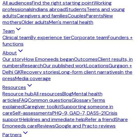
All audiences
Find the right starting point
Working
professionals
Indians abroad
Students
Teens and young
adults
Caregivers and families
Couples
Parents
New
mothers
Older adults
Men's mental health
Team
Clinical team
By experience tier
Corporate team
Founders +
functions
About
Our story
How Emoneeds began
Outcomes
Client results, in
numbers
Research
Our published work
Locations
Gurgaon +
Delhi GK
Recovery stories
Long-form client narratives
In the
press
Media coverage
Resources
Resource hub
All resources
Blog
Mental health
articles
FAQ
Common questions
Glossary
Terms
explained
Caregiver toolkit
Supporting someone in
care
Self-assessments
PHQ-9, GAD-7, DASS-21
Crisis
support
Helplines and immediate help
Refer a friend
Share
Emoneeds care
Reviews
Google and Practo reviews
Partners