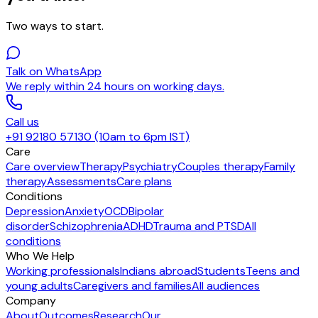
Two ways to start.
Talk on WhatsApp
We reply within 24 hours on working days.
Call us
+91 92180 57130 (10am to 6pm IST)
Care
Care overview
Therapy
Psychiatry
Couples therapy
Family
therapy
Assessments
Care plans
Conditions
Depression
Anxiety
OCD
Bipolar
disorder
Schizophrenia
ADHD
Trauma and PTSD
All
conditions
Who We Help
Working professionals
Indians abroad
Students
Teens and
young adults
Caregivers and families
All audiences
Company
About
Outcomes
Research
Our