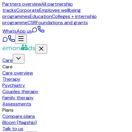
Partners overview
All partnership
tracks
Corporate
Employee wellbeing
programmes
Education
Colleges + internship
programme
CSR
Foundations and grants
WhatsApp us
Care
Care
Care overview
Therapy
Psychiatry
Couples therapy
Family therapy
Assessments
Plans
Compare plans
Bloom (flagship)
Talk to us