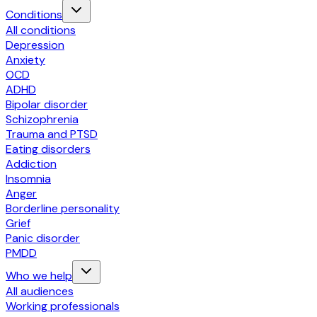
Conditions
All conditions
Depression
Anxiety
OCD
ADHD
Bipolar disorder
Schizophrenia
Trauma and PTSD
Eating disorders
Addiction
Insomnia
Anger
Borderline personality
Grief
Panic disorder
PMDD
Who we help
All audiences
Working professionals